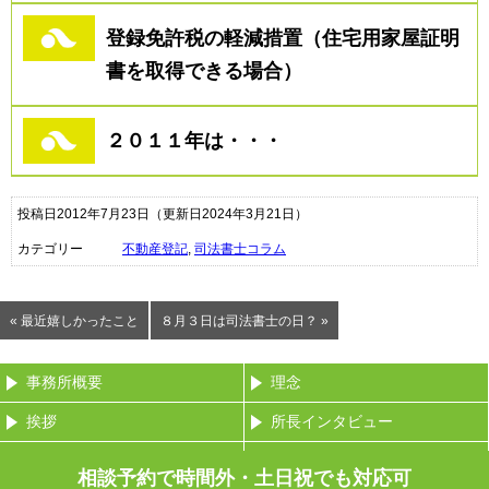
登録免許税の軽減措置（住宅用家屋証明
書を取得できる場合）
２０１１年は・・・
投稿日2012年7月23日
（更新日2024年3月21日）
カテゴリー
不動産登記
,
司法書士コラム
« 最近嬉しかったこと
８月３日は司法書士の日？ »
事務所概要
理念
挨拶
所長インタビュー
費用（報酬）
業務内容
相談予約で時間外・土日祝でも対応可