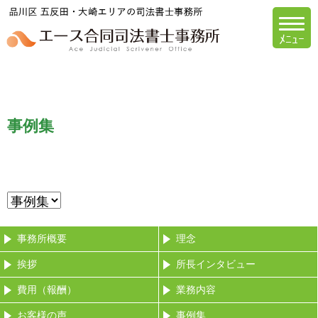
エース合同司法書
事例集
事務所概要
理念
挨拶
所長インタビュー
費用（報酬）
業務内容
お客様の声
事例集