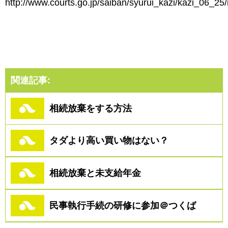
http://www.courts.go.jp/saiban/syurui_kazi/kazi_06_25/
関連記事:
相続放棄をする方法
タダより高い買い物はない？
相続放棄と未支給年金
民事執行手続の研修に参加＠つくば