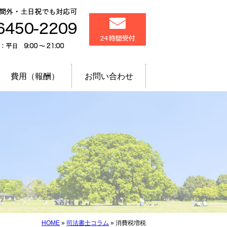
品川区 五反田・大崎
メール24時間受付
相談予約で時間外・土
03-6450-2209
電話受付：平日 9:00～
費用（報酬）
お問い合わせ
HOME
»
司法書士コラム
»
消費税増税