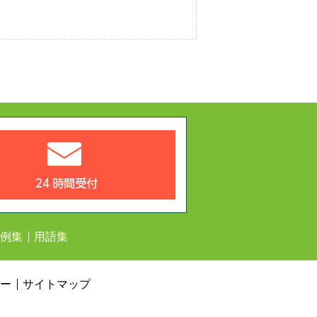
相談予約で時間外・土日
メール24時間受付
03-6450-2209
電話受付：平日9:00～21:
例集
用語集
ー
サイトマップ