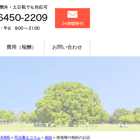
品川区 五反田・大崎
メール24時間受付
相談予約で時間外・土
03-6450-2209
電話受付：平日 9:00～
費用（報酬）
お問い合わせ
HOME
»
司法書士コラム
»
相続
»
借地権の相続のお話