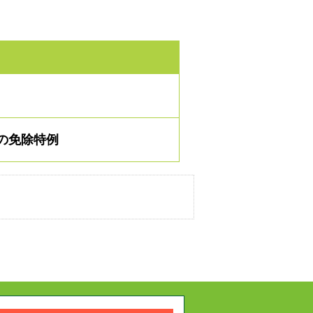
の免除特例
相談予約で時間外・土日
メール24時間受付