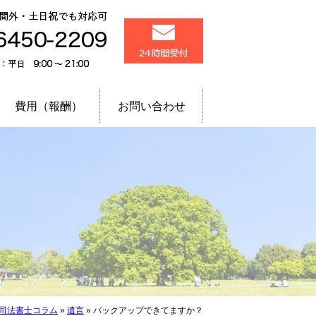
品川区 五反田・大崎
メール24時間受付
相談予約で時間外・土
03-6450-2209
電話受付：平日 9:00～
費用（報酬）
お問い合わせ
司法書士コラム
»
遺言
»
バックアップできてますか？