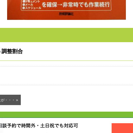
伴う調整割合
が・・・ »